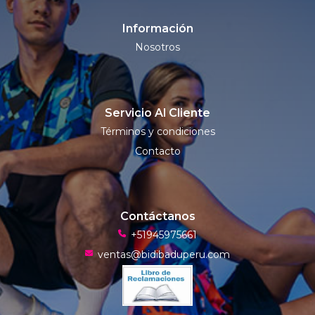
Información
Nosotros
Servicio Al Cliente
Términos y condiciones
Contacto
Contáctanos
+51945975661
ventas@bidibaduperu.com