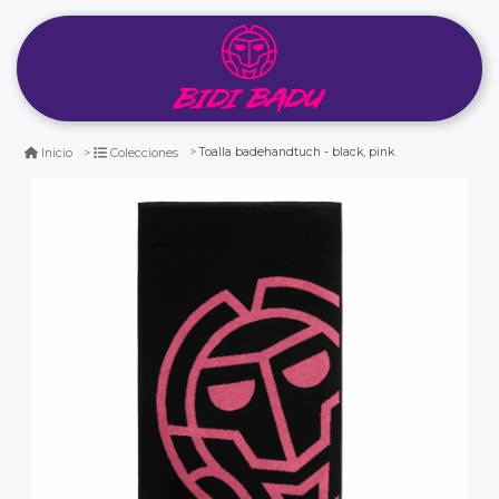
Toalla badehandtuch - black, pink
Inicio
Colecciones