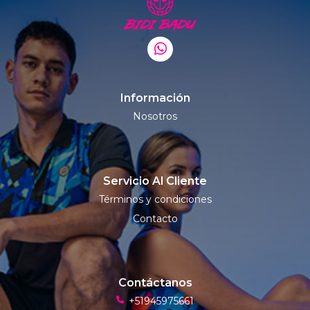
Información
Nosotros
Servicio Al Cliente
Términos y condiciones
Contacto
Contáctanos
+51945975661