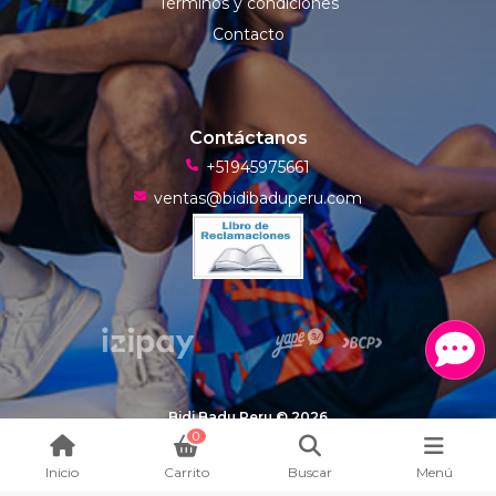
Términos y condiciones
Contacto
Contáctanos
+51945975661
ventas@bidibaduperu.com
Bidi Badu Peru © 2026
¿Te gusta mi tienda? Yo vendo con
Bsale
0
Inicio
Carrito
Buscar
Menú