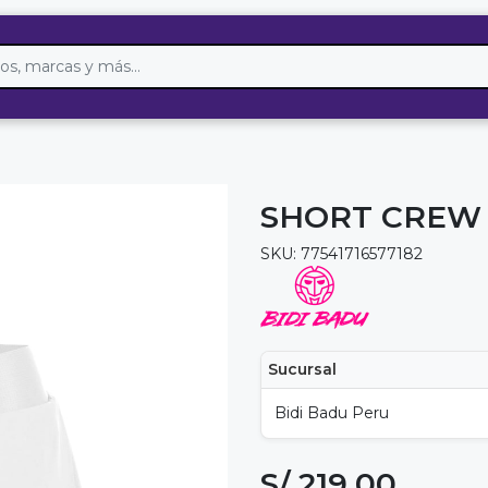
SHORT CREW 2
SKU: 77541716577182
Sucursal
Bidi Badu Peru
S/ 219.00