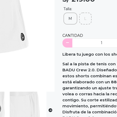
Talla:
M
L
CANTIDAD
Libera tu juego con los s
Sal a la pista de tenis co
BADU Crew 2.0. Diseñados
estos shorts combinan esti
está elaborado con un 88%
garantizando un ajuste tra
volea o corras hacia la r
contigo. Su corte estiliza
movimiento, permitiéndo
Disfruta de la combinació