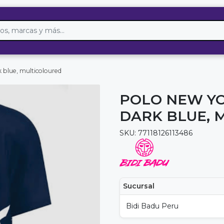
k blue, multicoloured
POLO NEW YO
DARK BLUE, 
SKU: 77118126113486
Sucursal
Bidi Badu Peru