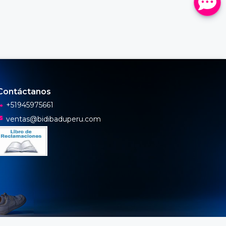
Contáctanos
+51945975661
ventas@bidibaduperu.com