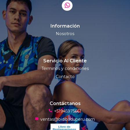
Información
Nosotros
Servicio Al Cliente
Términos y condiciones
Contacto
Contáctanos
+51945975661
ventas@bidibaduperu.com