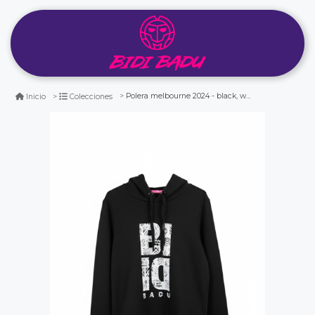
Polera melbourne 2024 - black, white
Inicio
Colecciones