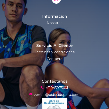
Información
Nosotros
Servicio Al Cliente
Términos y condiciones
Contacto
Contáctanos
+51945975661
ventas@bidibaduperu.com