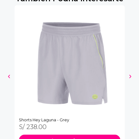
Shorts Hey Laguna - Grey
Po
S/ 238.00
S