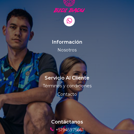
Información
Nosotros
Servicio Al Cliente
Términos y condiciones
Contacto
Contáctanos
+51945975661