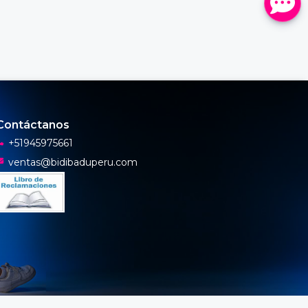
Contáctanos
+51945975661
ventas@bidibaduperu.com