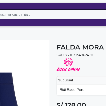
FALDA MORA 
SKU: 77103354962470
Sucursal
Bidi Badu Peru
S/ 128.00