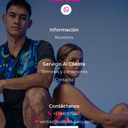
Información
Nosotros
Servicio Al Cliente
Términos y condiciones
Contacto
Contáctanos
+51945975661
ventas@bidibaduperu.com