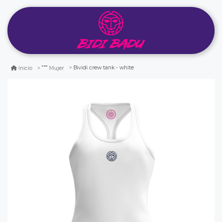
Bividi crew tank - white
Inicio
Mujer