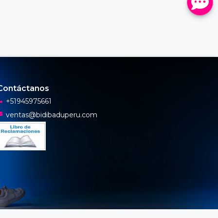
Contáctanos
+51945975661
ventas@bidibaduperu.com