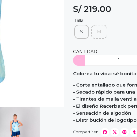
S/ 219.00
Talla:
S
M
CANTIDAD
Colorea tu vida: sé bonita
- Corte entallado que form
- Secado rápido para una 
- Tirantes de malla ventil
- El diseño Racerback per
- Sensación de algodón
- Distribución de logoti
Compartir en: